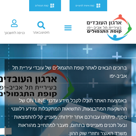
ילוג
לתוכן
קופה אישית לפיצויים
קופת תגמולים
תוכן
חיפוש באתר
כניסה לחשבונך
ברוכים הבאים לאתר קופת התגמולים של עובדי עיריית תל
אביב-יפו
באמצעות האתר תוכלו לקבל מידע עדכני ON LINE של
ההשקעות המתבצעות, התשואות המתקבלות ומידע רלוונטי
נוסף. פיתחנו עבורכם אתר ידידותי, מעניין, קל להתמצאות
ובעל תכנים מעניינים בתחום, מעבר למתחייב מהוראות
משרד האוצר וחוזרי שוק ההון.