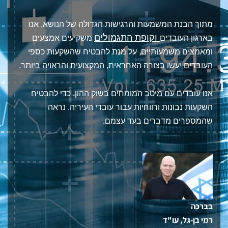
מתוך הבנת המשמעות והרגישות הגדולה של הנושא, אנו
וקופת התגמולים
בארגון העובדים
משקיעים אמצעים
ומאמצים משמעותיים, על מנת להבטיח שהשקעות כספי
העובדים יעשו בצורה האחראית, המקצועית והראויה ביותר.
אנו עובדים עם מיטב המומחים בשוק ההון, כדי להבטיח
השקעות נבונות ורווחיות עבור עובדי העיריה. נראה
שהמספרים מדברים בעד עצמם.
בברכה
רמי בן-גל, עו"ד